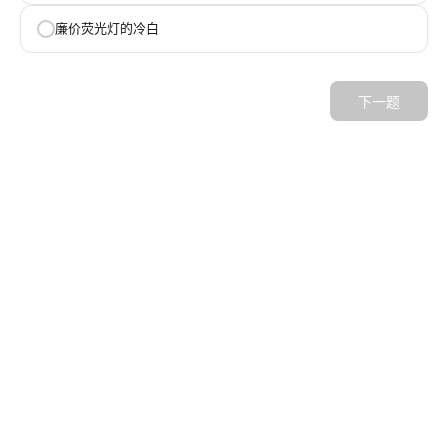
廉价荧光灯的冷白
下一题