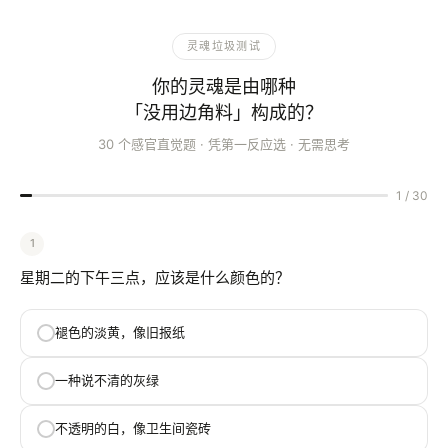
灵魂垃圾测试：30题感官直觉问答，测出
灵魂垃圾测试
你的灵魂是由哪种
「没用边角料」构成的？
30 个感官直觉题 · 凭第一反应选 · 无需思考
1 / 30
1
星期二的下午三点，应该是什么颜色的？
褪色的淡黄，像旧报纸
一种说不清的灰绿
不透明的白，像卫生间瓷砖