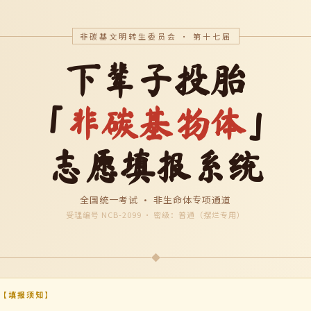
非碳基文明转生委员会 · 第十七届
下辈子投胎
「
非碳基物体
」
志愿填报系统
全国统一考试 · 非生命体专项通道
受理编号 NCB-2099 · 密级：普通（摆烂专用）
◆
【填报须知】