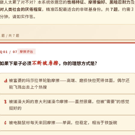
做人太累了对不对？本系统依据您的
性格特征、摩擦偏好、黑暗忍耐力
及
对人类社会的厌倦程度
，精准匹配最适合的非碳基身份。共
7 题
，约需 3
分钟，请如实作答。
 题 / 共 7 题
Q01 / 07
摩擦评估
如果下辈子必须
，你的理想方式是？
不断被摩擦
被富婆的玛莎拉蒂轮胎摩擦——高端、磨损快但死得体面，偶尔还
A
能飞溅出去上个热搜
被搓澡大妈的意大利搓澡巾摩擦——虽然很痛，但被"需要"的感觉
B
挺好的
被电脑鼠标每天来回摩擦——单调，但稳定，相当于铁饭碗
C