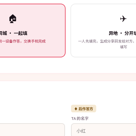
🏠
✈️
同城 · 一起填
异地 · 分开
同一设备作答，交换手机完成
一人先填完，生成分享码发给对方
填写
♦ 后作答方
TA 的名字