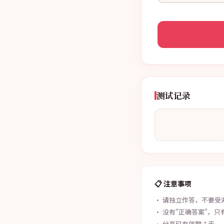
测试记录
📋 注意事项
· 请独立作答，不要受
· 没有"正确答案"，
· 分享码有效期 7 天