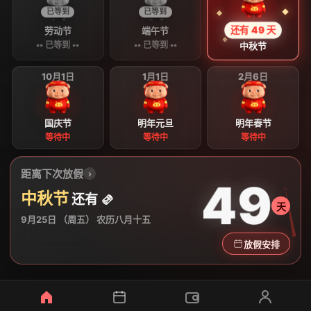
已等到
已等到
还有 49 天
劳动节
端午节
•• 已等到 ••
•• 已等到 ••
中秋节
10月1日
1月1日
2月6日
国庆节
明年元旦
明年春节
等待中
等待中
等待中
距离下次放假
›
49
中秋节
还有 🫔
天
9月25日 （周五） 农历八月十五
放假安排
2026 节假日倒计时与猪猪日历