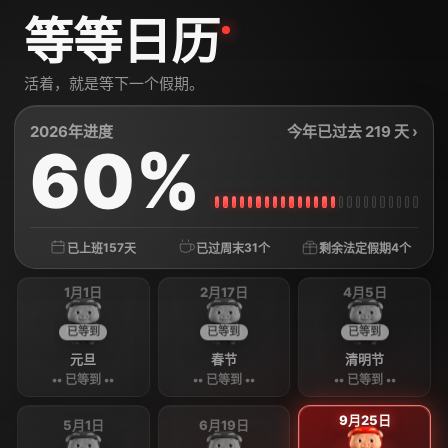
等等日历
活着，就是等下一个假期。
2026年进度
今年已过去 219 天 ›
60%
157
31
4
已上班
天
已过周末
个
剩余法定假期
个
1月1日
2月17日
4月5日
已等到
已等到
已等到
元旦
春节
清明节
•• 已等到 ••
•• 已等到 ••
•• 已等到 ••
9月25日
5月1日
6月19日